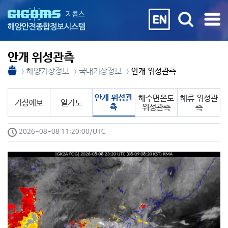
안개 위성관측
해양기상정보
국내기상정보
안개 위성관측
안개 위성관
해수면온도
해류 위성관
기상예보
일기도
측
위성관측
측
2026-08-08 11:20:00/UTC