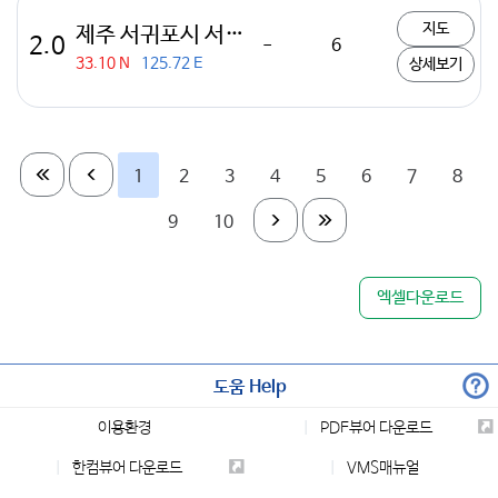
지도
제주 서귀포시 서남서쪽 80km 해역
2.0
-
6
33.10 N
125.72 E
상세보기
1
2
3
4
5
6
7
8
9
10
엑셀다운로드
도움 Help
이용환경
PDF뷰어 다운로드
한컴뷰어 다운로드
VMS매뉴얼