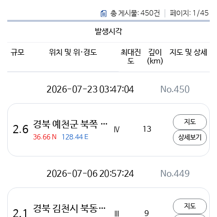
총 게시물: 450건
페이지: 1/45
발생시각
규모
위치 및 위·경도
최대진
깊이
지도 및 상세
도
(km)
2026-07-23 03:47:04
No.450
지도
경북 예천군 북쪽 1km 지역
2.6
Ⅳ
13
36.66 N
128.44 E
상세보기
2026-07-06 20:57:24
No.449
지도
경북 김천시 북동쪽 13km 지역
2.1
Ⅲ
9