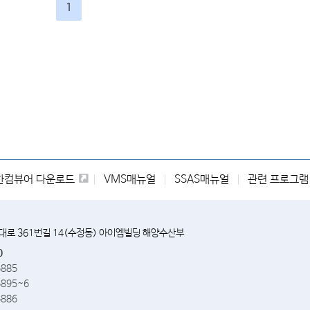
1
한컴뷰어 다운로드
VMS매뉴얼
SSAS매뉴얼
관련 프로그램
앙대로 361번길 14(수정동) 아이엠빌딩 해양수산부
0
5885
5895~6
5886