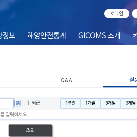
로그인
상정보
해양안전통계
GICOMS 소개
설
Q&A
최근
1주일
1개월
3개월
6개월
조회