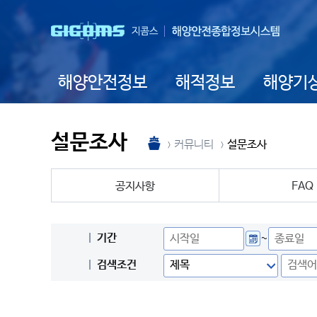
해양안전정보
해적정보
해양기
설문조사
커뮤니티
설문조사
공지사항
FAQ
기간
~
검색조건