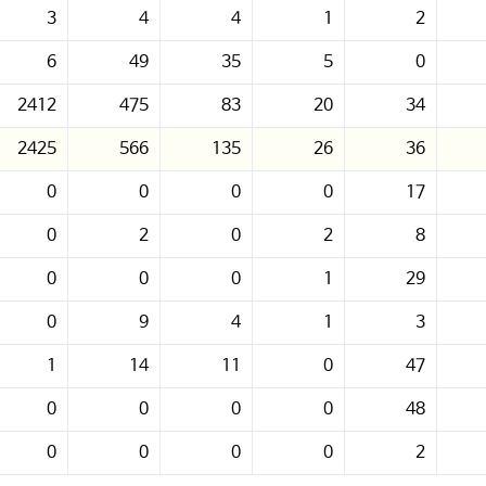
3
4
4
1
2
6
49
35
5
0
2412
475
83
20
34
2425
566
135
26
36
0
0
0
0
17
0
2
0
2
8
0
0
0
1
29
0
9
4
1
3
1
14
11
0
47
0
0
0
0
48
0
0
0
0
2