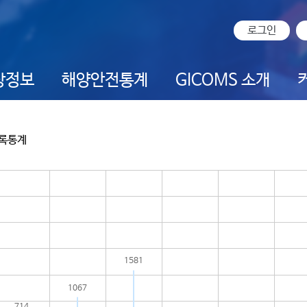
로그인
상정보
해양안전통계
GICOMS 소개
록통계
1581
1067
714