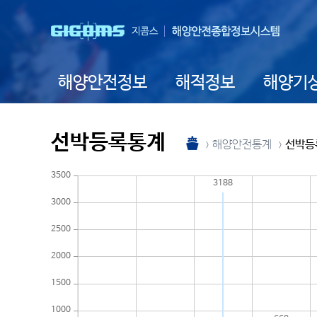
해양안전정보
해적정보
해양기
선박등록통계
해양안전통계
선박등
3500
3188
3000
2500
2000
1500
1000