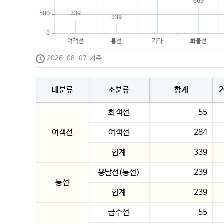
669
339
500
239
0
여객선
통선
기타
화물선
2026-08-07 기준
대분류
소분류
합계
화객선
55
여객선
여객선
284
합계
339
용달선(통선)
239
통선
합계
239
급수선
55