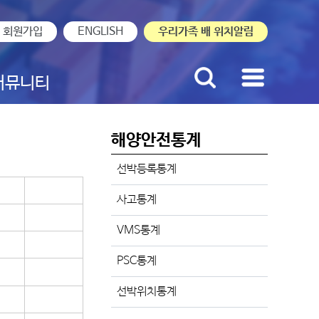
회원가입
ENGLISH
우리가족 배 위치알림
커뮤니티
해양안전통계
선박등록통계
사고통계
VMS통계
PSC통계
선박위치통계