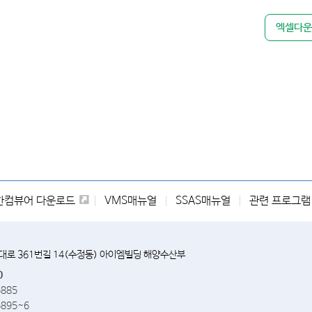
0
0
0
0
4
엑셀다운
2
31
11
1
2
0
0
0
0
26
0
0
0
0
1
0
0
0
0
0
0
0
0
0
1
0
0
0
0
1
한컴뷰어 다운로드
VMS매뉴얼
SSAS매뉴얼
관련 프로그램
3
26
2
6
96
6
82
28
11
285
앙대로 361번길 14(수정동) 아이엠빌딩 해양수산부
0
0
0
0
31
0
0
0
0
0
1
5885
5895~6