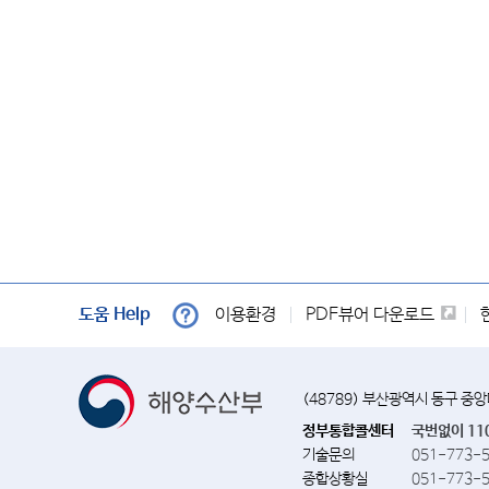
세미컨테이너선
4
화물선
자동차운반선
104
시멘트운반선
26
석탄운반선
1
광석운반선
1
원목운반선
1
양곡운반선
1
도움 Help
이용환경
PDF뷰어 다운로드
산물선
222
합계
669
(48789) 부산광역시 동구 중
LPG운반선
34
정부통합콜센터
국번없이 11
LNG운반선
4
기술문의
051-773-
종합상황실
051-773-