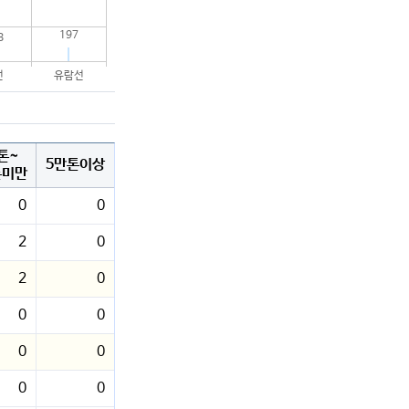
197
8
선
유람선
톤~
5만톤이상
톤미만
0
0
2
0
2
0
0
0
0
0
0
0