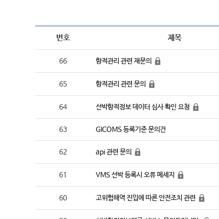
번호
제목
항적관리 관련 재문의
66
항적관리 관련 문의
65
선박항적정보 데이터 심사 확인 요청
64
63
GICOMS 등록기준 문의건
api 관련 문의
62
VMS 선박 등록시 오류 메세지
61
고위험해역 진입에 따른 안전조치 관련
60