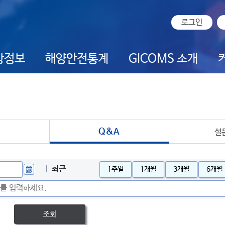
로그인
상정보
해양안전통계
GICOMS 소개
Q&A
설
최근
1주일
1개월
3개월
6개월
조회