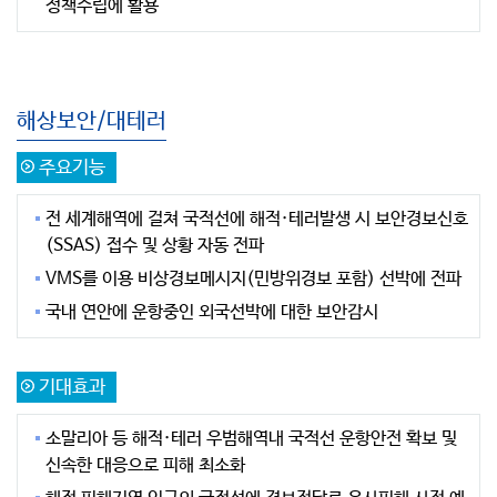
정책수립에 활용
해상보안/대테러
주요기능
전 세계해역에 걸쳐 국적선에 해적·테러발생 시 보안경보신호
(SSAS) 접수 및 상황 자동 전파
VMS를 이용 비상경보메시지(민방위경보 포함) 선박에 전파
국내 연안에 운항중인 외국선박에 대한 보안감시
기대효과
소말리아 등 해적·테러 우범해역내 국적선 운항안전 확보 및
신속한 대응으로 피해 최소화