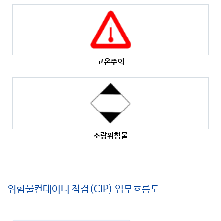
고온주의
소량위험물
위험물컨테이너 점검(CIP) 업무흐름도